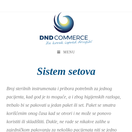
MENU
Sistem setova
Broj sterilnih instrumenata i pribora potrebnih za jednog
pacijenta, kad god je to moguće, a i zbog higijenskih razloga,
trebalo bi se pakovati u jedan paket ili set. Paket se smatra
korišćenim onog časa kad se otvori i ne može se ponovo
koristiti ili skladištiti. Dakle, ne rade se nikakve zalihe u
zajedničkom pakovanju za nekoliko pacijenata niti se jedno