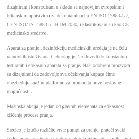
dizajnirani i konstruisani u skladu sa najnovijim evropskim i
britanskim uputstvima za dekontaminaciju EN ISO 15883-1/2,
CEN ISO/TS 15883-5 i HTM 2030, i klasifikovani su kao CE
medicinsko sredstvo.
Aparat za pranje i dezinfekciju medicinskih uređaja je na čelu
najnovijih istraživanja i tehnologije, što dovodi do konstantno
testiranih i efikasnih aparata za pranje. Naši odobreni proizvodi
su dizajnirani da zadovolje sva očekivanja kupaca čime
obezbeđuju snažnu platformu za promociju nove poslovne
mogućnosti .
Mašinska akcija je jedan od glavnih elemenata za efikasnost
ćišćenja procesa pranja.
Steelco je izučio različite vrste pumpi za pranje, prateći svaki
ciklus pranja osigurava visok protok u kombinaciji sa efikasnim