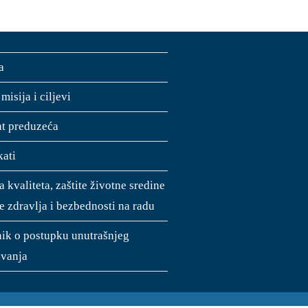
a
 misija i ciljevi
jat preduzeća
kati
a kvaliteta, zaštite životne sredine
te zdravlja i bezbednosti na radu
nik o postupku unutrašnjeg
vanja