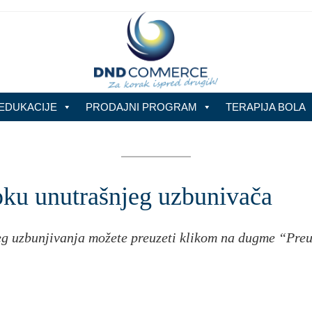
EDUKACIJE
PRODAJNI PROGRAM
TERAPIJA BOLA
pku unutrašnjeg uzbunivača
eg uzbunjivanja možete preuzeti klikom na dugme “Preu