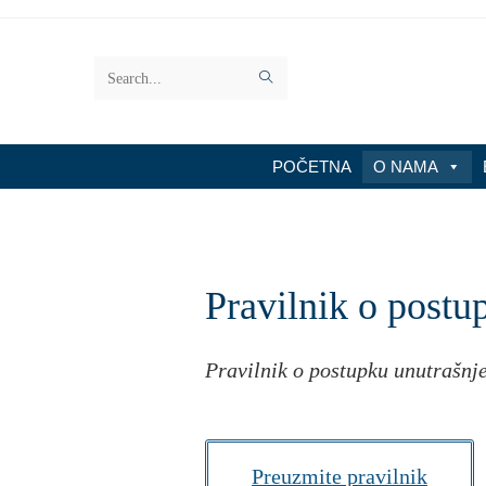
Search
this
website
POČETNA
O NAMA
Pravilnik o postu
Pravilnik o postupku unutrašnj
Preuzmite pravilnik