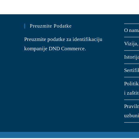
Preuzmite Podatke
O nam
Preuzmite podatke za identifikaciju
Vizija,
kompanije DND Commerce.
Istori
Sertifi
Politik
i zašti
Pravil
uzbuni