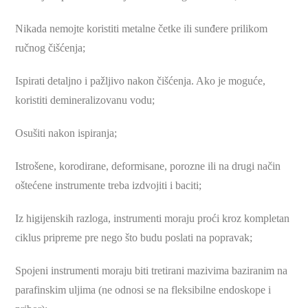
Nikada nemojte koristiti metalne četke ili sunđere prilikom
ručnog čišćenja;
Ispirati detaljno i pažljivo nakon čišćenja. Ako je moguće,
koristiti demineralizovanu vodu;
Osušiti nakon ispiranja;
Istrošene, korodirane, deformisane, porozne ili na drugi način
oštećene instrumente treba izdvojiti i baciti;
Iz higijenskih razloga, instrumenti moraju proći kroz kompletan
ciklus pripreme pre nego što budu poslati na popravak;
Spojeni instrumenti moraju biti tretirani mazivima baziranim na
parafinskim uljima (ne odnosi se na fleksibilne endoskope i