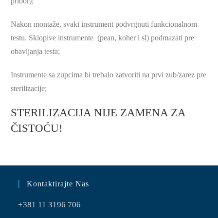
pribor);
Nakon montaže, svaki instrument podvrgnuti funkcionalnom
testu. Sklopive instrumente (pean, koher i sl) podmazati pre
obavljanja testa;
Instrumente sa zupcima bi trebalo zatvoriti na prvi zub/zarez pre
sterilizacije;
STERILIZACIJA NIJE ZAMENA ZA
ČISTOĆU!
Kontaktirajte Nas
+381 11 3196 706