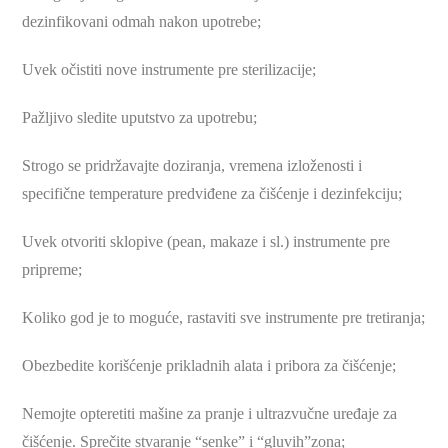
dezinfikovani odmah nakon upotrebe;
Uvek očistiti nove instrumente pre sterilizacije;
Pažljivo sledite uputstvo za upotrebu;
Strogo se pridržavajte doziranja, vremena izloženosti i
specifične temperature predviđene za čišćenje i dezinfekciju;
Uvek otvoriti sklopive (pean, makaze i sl.) instrumente pre
pripreme;
Koliko god je to moguće, rastaviti sve instrumente pre tretiranja;
Obezbedite korišćenje prikladnih alata i pribora za čišćenje;
Nemojte opteretiti mašine za pranje i ultrazvučne uređaje za
čišćenje. Sprečite stvaranje “senke” i “gluvih”zona;