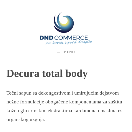
MENU
Decura total body
Tečni sapun sa dekongestivom i umirujućim dejstvom
nežne formulacije obogaćene komponentama za zaštitu
kože i glicerinskim ekstraktima kardamona i maslina iz
organskog uzgoja.