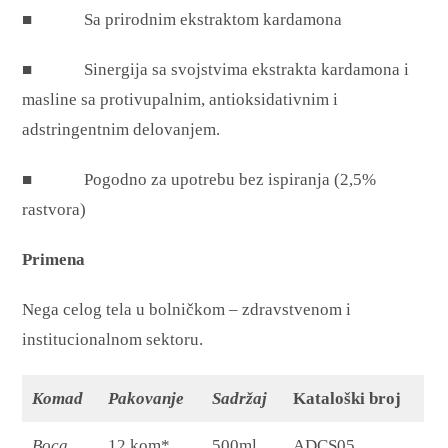
■ Sa prirodnim ekstraktom kardamona
■ Sinergija sa svojstvima ekstrakta kardamona i
masline sa protivupalnim, antioksidativnim i
adstringentnim delovanjem.
■ Pogodno za upotrebu bez ispiranja (2,5%
rastvora)
Primena
Nega celog tela u bolničkom – zdravstvenom i
institucionalnom sektoru.
Komad
Pakovanje
Sadržaj
Kataloški broj
Boca
12 kom*
500ml
ADCS05