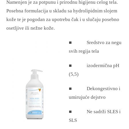
Namenjen je za potpunu i prirodnu higijenu celog tela.
Posebna formulacija u skladu sa hydrolipidnim slojem
kože te je pogodan za upotrebu čak i u slučaju posebno
osetljive ili nežne kože.
■ Sredstvo za negu
svih regija tela
■ izodermična pH
(5,5)
■ Dekongestivno i
umirujuće dejstvo
■ Ne sadrži SLES i
SLS