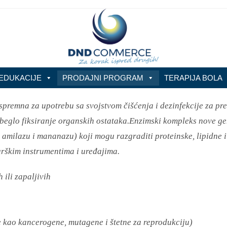
EDUKACIJE
PRODAJNI PROGRAM
TERAPIJA BOLA
spremna za upotrebu sa svojstvom čišćenja i dezinfekcije za pr
eglo fiksiranje organskih ostataka.Enzimski kompleks nove gene
, amilazu i mananazu) koji mogu razgraditi proteinske, lipidne
urškim instrumentima i uređajima.
ili zapaljivih
 kao kancerogene, mutagene i štetne za reprodukciju)