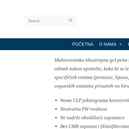
Search
this
website
POČETNA
O NAMA
Multienzimska tiksotropna gel pena 
odmah nakon upotrebe, kako bi se izb
specifičnih enzima (proteaze, lipazu
organskih ostataka prisutnih na hir
Nema CLP piktorgrama korozivnih 
Neutralna PH vrednost
Ne sadrže oksidišuće supstance
Bez CMR supstanci (klasifikovane