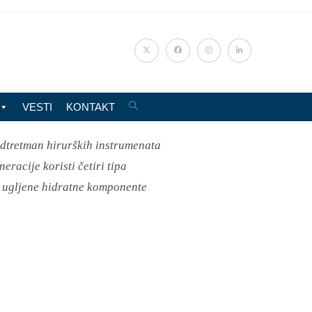
VESTI
KONTAKT
edtretman hirurških instrumenata
racije koristi četiri tipa
 i ugljene hidratne komponente