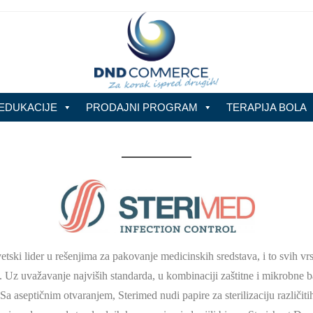
EDUKACIJE
PRODAJNI PROGRAM
TERAPIJA BOLA
tski lider u rešenjima za pakovanje medicinskih sredstava, i to svih vrs
Uz uvažavanje najviših standarda, u kombinaciji zaštitne i mikrobne b
. Sa aseptičnim otvaranjem, Sterimed nudi papire za sterilizaciju različiti