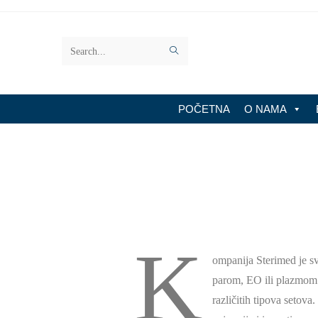
Search
this
website
POČETNA
O NAMA
K
ompanija Sterimed je sve
parom, EO ili plazmom. 
različitih tipova setova