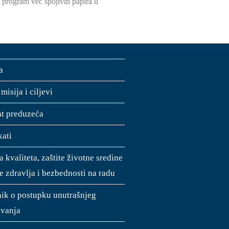
o program već spojivih papira u
a
 misija i ciljevi
jat preduzeća
kati
a kvaliteta, zaštite životne sredine
te zdravlja i bezbednosti na radu
nik o postupku unutrašnjeg
vanja