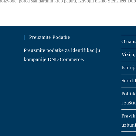
proizvode, pored standardnih krep papira, izdvojili bismo Sterisheet Du
Preuzmite Podatke
O nam
Preuzmite podatke za identifikaciju
Vizija,
kompanije DND Commerce.
Istori
Sertifi
Politik
i zašti
Pravil
uzbuni