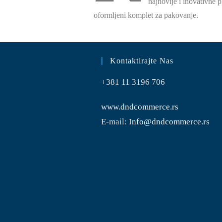
najnovije i inovativne 
oformljeni komplet za pakovanje.
Kontaktirajte Nas
+381 11 3196 706
www.dndcommerce.rs
E-mail:
Info@dndcommerce.rs