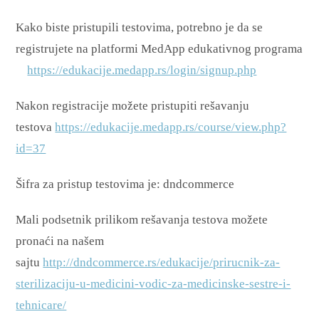
Kako biste pristupili testovima, potrebno je da se
registrujete na platformi MedApp edukativnog programa
https://edukacije.medapp.rs/login/signup.php
Nakon registracije možete pristupiti rešavanju
testova
https://edukacije.medapp.rs/course/view.php?
id=37
Šifra za pristup testovima je: dndcommerce
Mali podsetnik prilikom rešavanja testova možete
pronaći na našem
sajtu
http://dndcommerce.rs/edukacije/prirucnik-za-
sterilizaciju-u-medicini-vodic-za-medicinske-sestre-i-
tehnicare/