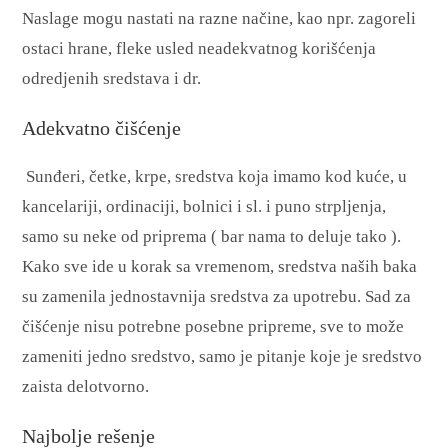
Naslage mogu nastati na razne načine, kao npr. zagoreli
ostaci hrane, fleke usled neadekvatnog korišćenja
odredjenih sredstava i dr.
Adekvatno čišćenje
Sunđeri, četke, krpe, sredstva koja imamo kod kuće, u
kancelariji, ordinaciji, bolnici i sl. i puno strpljenja,
samo su neke od priprema ( bar nama to deluje tako ).
Kako sve ide u korak sa vremenom, sredstva naših baka
su zamenila jednostavnija sredstva za upotrebu. Sad za
čišćenje nisu potrebne posebne pripreme, sve to može
zameniti jedno sredstvo, samo je pitanje koje je sredstvo
zaista delotvorno.
Najbolje rešenje