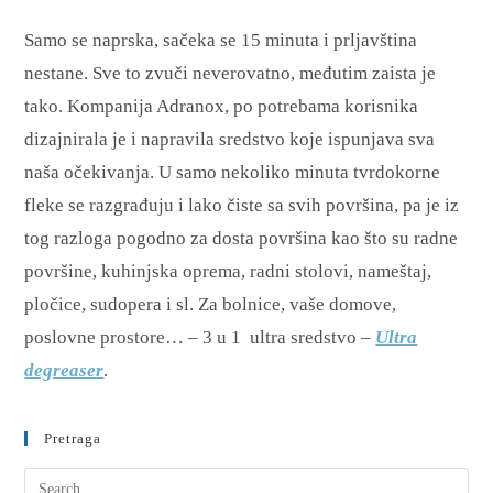
Samo se naprska, sačeka se 15 minuta i prljavština
nestane. Sve to zvuči neverovatno, međutim zaista je
tako. Kompanija Adranox, po potrebama korisnika
dizajnirala je i napravila sredstvo koje ispunjava sva
naša očekivanja. U samo nekoliko minuta tvrdokorne
fleke se razgrađuju i lako čiste sa svih površina, pa je iz
tog razloga pogodno za dosta površina kao što su radne
površine, kuhinjska oprema, radni stolovi, nameštaj,
pločice, sudopera i sl. Za bolnice, vaše domove,
poslovne prostore… – 3 u 1 ultra sredstvo –
Ultra
degreaser
.
Pretraga