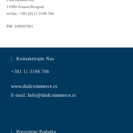
11080 Zemun-Beograd
tel/fax:
+381 (0) 11 3196 706
PIB:
100097061
Kontaktirajte Nas
+381 11 3196 706
www.dndcommerce.rs
E-mail:
Info@dndcommerce.rs
Preuzmite Podatke