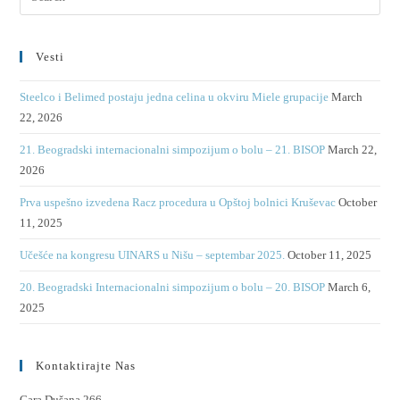
Vesti
Steelco i Belimed postaju jedna celina u okviru Miele grupacije
March
22, 2026
21. Beogradski internacionalni simpozijum o bolu – 21. BISOP
March 22,
2026
Prva uspešno izvedena Racz procedura u Opštoj bolnici Kruševac
October
11, 2025
Učešće na kongresu UINARS u Nišu – septembar 2025.
October 11, 2025
20. Beogradski Internacionalni simpozijum o bolu – 20. BISOP
March 6,
2025
Kontaktirajte Nas
Cara Dušana 266,