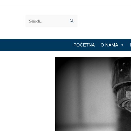
Search
this
website
POČETNA
O NAMA