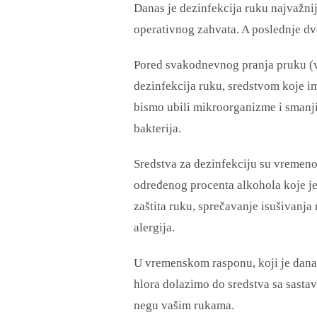
Danas je dezinfekcija ruku najvažni
operativnog zahvata. A poslednje dv
Pored svakodnevnog pranja pruku (v
dezinfekcija ruku, sredstvom koje i
bismo ubili mikroorganizme i smanjil
bakterija.
Sredstva za dezinfekciju su vremen
određenog procenta alkohola koje je 
zaštita ruku, sprečavanje isušivanja
alergija.
U vremenskom rasponu, koji je danas
hlora dolazimo do sredstva sa sasta
negu vašim rukama.