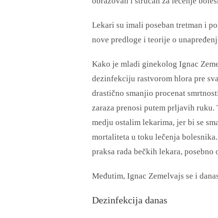
obrazovan i stručan za lečenje boles
Lekari su imali poseban tretman i po
nove predloge i teorije o unapređen
Kako je mladi ginekolog Ignac Zeme
dezinfekciju rastvorom hlora pre sva
drastično smanjio procenat smrtnosti,
zaraza prenosi putem prljavih ruku. 
medju ostalim lekarima, jer bi se sm
mortaliteta u toku lečenja bolesnika.
praksa rada bečkih lekara, posebno on
Međutim, Ignac Zemelvajs se i dana
Dezinfekcija danas