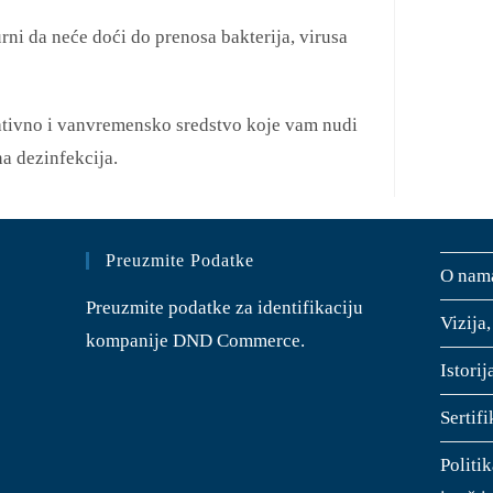
urni da neće doći do prenosa bakterija, virusa
tivno i vanvremensko sredstvo koje vam nudi
na dezinfekcija.
Preuzmite Podatke
O nam
Preuzmite podatke za identifikaciju
Vizija,
kompanije DND Commerce.
Istori
Sertifi
Politik