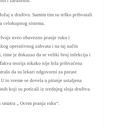
nih i zaraženih.
ložaj u društvu. Samim tim su teško prihvatali
ju celokupnog sistema.
lvajs uveo obavezno pranje ruku i
kog operativnog zahvata i na taj način
 time je dokazao da se veliki broj infekcija i
Takva teorija nikako nije bila prihvaćena
atralo da su lekari odgovorni za porast
 U to vreme se dovela u pitanje ustaljena
ih koji su poticali iz srednjeg sloja društva.
s smatra „ Ocem pranja ruku“.