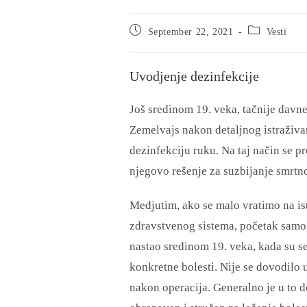
September 22, 2021
Vesti
Uvodjenje dezinfekcije
Još sredinom 19. veka, tačnije davn
Zemelvajs nakon detaljnog istraživan
dezinfekciju ruku. Na taj način se pr
njegovo rešenje za suzbijanje smrtno
Medjutim, ako se malo vratimo na is
zdravstvenog sistema, početak samog
nastao sredinom 19. veka, kada su se
konkretne bolesti. Nije se dovodilo u
nakon operacija. Generalno je u to 