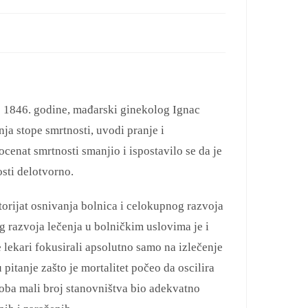
e 1846. godine, mađarski ginekolog Ignac
ja stope smrtnosti, uvodi pranje i
ocenat smrtnosti smanjio i ispostavilo se da je
sti delotvorno.
torijat osnivanja bolnica i celokupnog razvoja
 razvoja lečenja u bolničkim uslovima je i
 lekari fokusirali apsolutno samo na izlečenje
 pitanje zašto je mortalitet počeo da oscilira
doba mali broj stanovništva bio adekvatno