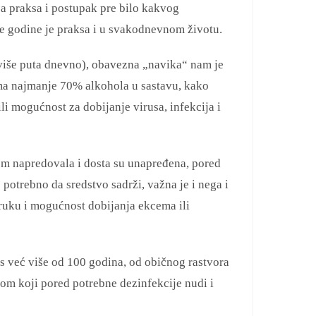
ja praksa i postupak pre bilo kakvog
e godine je praksa i u svakodnevnom životu.
iše puta dnevno), obavezna „navika“ nam je
ma najmanje 70% alkohola u sastavu, kako
i mogućnost za dobijanje virusa, infekcija i
om napredovala i dosta su unapređena, pored
potrebno da sredstvo sadrži, važna je i nega i
 ruku i mogućnost dobijanja ekcema ili
 već više od 100 godina, od običnog rastvora
vom koji pored potrebne dezinfekcije nudi i