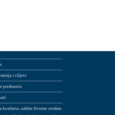
a
 misija i ciljevi
jat preduzeća
kati
a kvaliteta, zaštite životne sredine