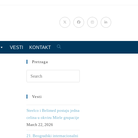
VESTI
KONTAKT
Pretraga
Vesti
Steelco i Belimed postaju jedna
celina u okviru Miele grupacije
March 22, 2026
21. Beogradski internacionalni