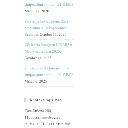
simpozijum o bolu – 21. BISOP
March 22, 2026
Prva uspešno izvedena Racz
procedura u Opštoj bolnici
Kruševac
October 11, 2025
Učešće na kongresu UINARS u
Nišu – septembar 2025.
October 11, 2025
20. Beogradski Internacionalni
simpozijum o bolu – 20. BISOP
March 6, 2025
Kontaktirajte Nas
Cara Dušana 266,
11080 Zemun-Beograd
tel/fax:
+381 (0) 11 3196 706