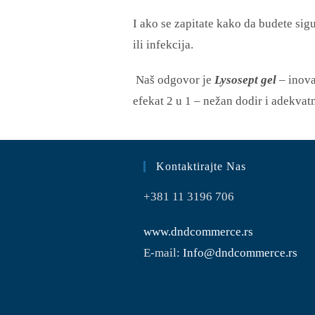
I ako se zapitate kako da budete sig
ili infekcija.
Naš odgovor je
Lysosept gel
– inova
efekat 2 u 1 – nežan dodir i adekvat
Kontaktirajte Nas
+381 11 3196 706
www.dndcommerce.rs
E-mail:
Info@dndcommerce.rs